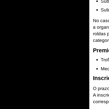
Su
Su
No caso
a organ
roldas 
categor
Premi
Tro
Med
Inscri
O praz
A inscr
corresp