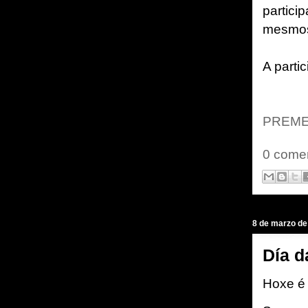
partici
mesmos
A parti
PREME
0 comen
8 de marzo de
Día d
Hoxe é