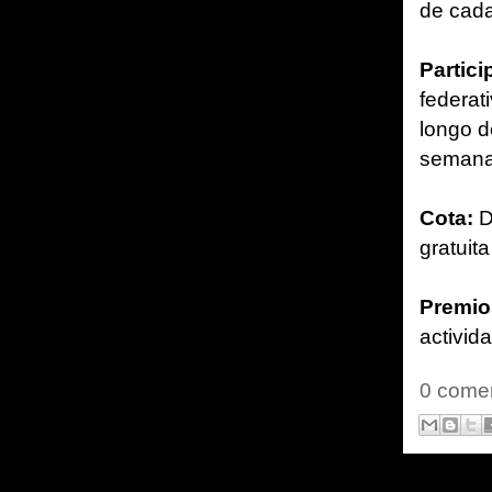
de cad
Partici
federat
longo d
semana
Cota:
D
gratuit
Premio
activid
0 comen