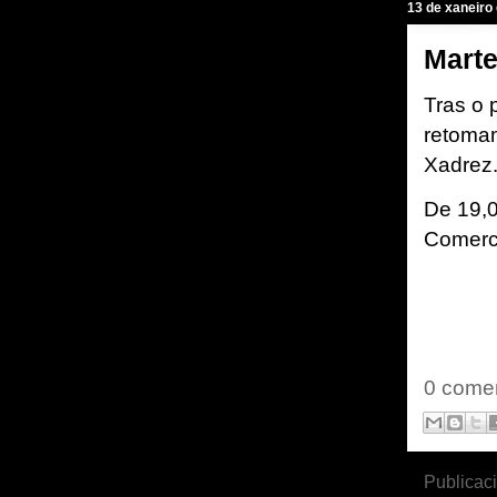
13 de xaneiro
Marte
Tras o 
retoma
Xadrez
De 19,0
Comerc
0 comen
Publicac