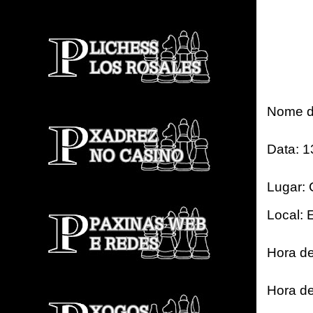
Nome d
Data:
13
Lugar
:
Local
: 
Hora de 
Hora de