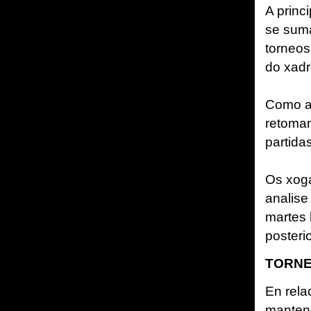
A princ
se suma
torneos
do xadr
Como a 
retoma
partidas
Os xoga
analise
martes 
posteri
TORNE
En rela
mantend