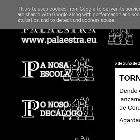
This site uses cookies from Google to deliver its servic
are shared with Google along with performance and secu
statistics, and to detect and address abuse.
5 de xuño de 
TORN
Dende
lanzamo
de Cor
Agarda