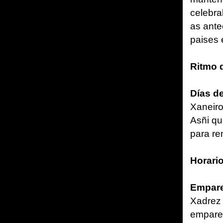
celebra
as ante
paises 
Ritmo d
Días d
Xaneiro
Asñi qu
para re
Horario
Empare
Xadrez 
emparel