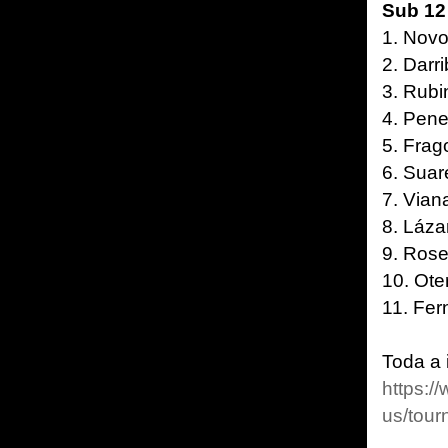
Sub 12
1. Novo
2. Darr
3. Rubi
4. Pene
5. Frag
6. Suar
7. Vian
8. Láza
9. Rose
10. Ote
11. Fe
Toda a 
https:
us/tou