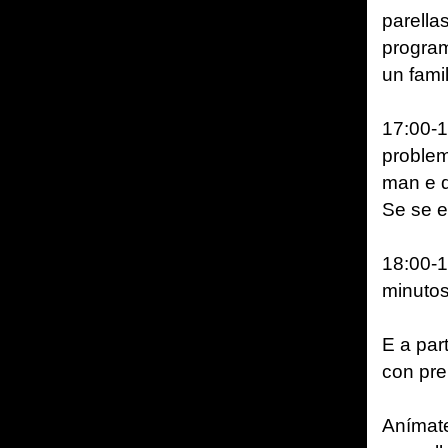
parella
program
un fami
17:00-1
problem
man e d
Se se e
18:00-1
minutos
E a par
con pre
Anímate