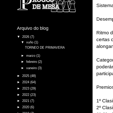
Sistema
Desemp
Arquivo do blog
Ritmo d
▼
2026
(7)
certas 
▼
xuño
(1)
alongam
TORNEO DE PRIMAVERA
►
marzo
(1)
Categor
►
febreiro
(2)
poderán
►
xaneiro
(3)
partici
►
2025
(48)
►
2024
(64)
Premio
►
2023
(29)
►
2022
(23)
1º Clas
►
2021
(7)
2º Clas
►
2020
(6)