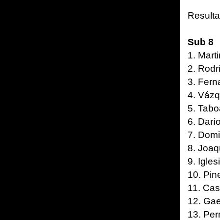
Resulta
Sub 8
1. Mart
2. Rodr
3. Fern
4. Vázq
5. Tabo
6. Darí
7. Domi
8. Joaq
9. Igles
10. Pine
11. Cas
12. Gae
13. Per