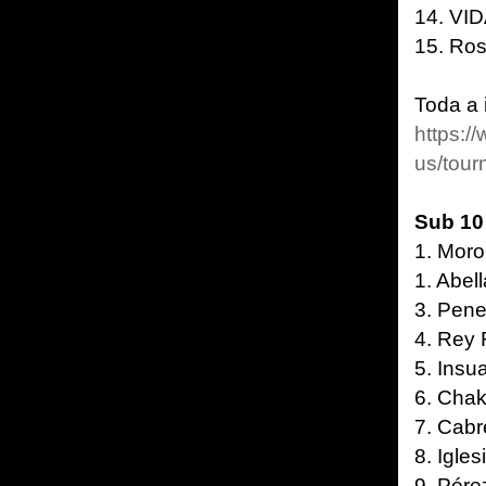
14. VI
15. Ro
Toda a 
https:
us/tou
Sub 1
1. Mor
1. Abel
3. Pen
4. Rey 
5. Insu
6. Chak
7. Cabr
8. Igles
9. Pére