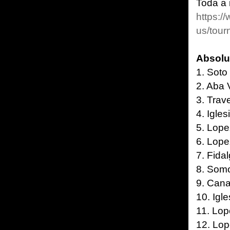
Toda a 
https:
us/tou
Absolu
1. Soto
2. Aba 
3. Trav
4. Igle
5. Lope
6. Lope
7. Fida
8. Somo
9. Cana
10. Igl
11. Lop
12. Lop