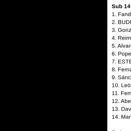
Sub 14
1. Fan
2. BUD
3. Gonz
4. Reim
5. Alva
6. Pope
7. EST
8. Fern
9. Sánc
10. Le
11. Fer
12. Abe
13. Dav
14. Man