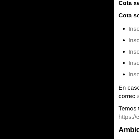
Cota xe
Cota s
Ins
Ins
Ins
Ins
Ins
En caso
correo
Temos 
https:
Ambie