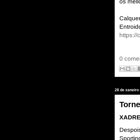
os mell
Calque
Entroid
https:
0 comen
28 de xaneiro
Torne
XADRE
Despois
Sportin