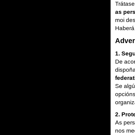
Trátase
as per
moi des
Haberá 
Adver
1. Segu
De acor
dispoña
federat
Se algú
opcións
organiz
2. Prot
As pers
nos med