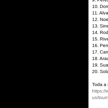
10. Dom
11. Alv
12. No
13. Sin
14. Rod
15. Riv
16. Per
17. Car
18. Ara
19. Sua
20. Sol
Toda a 
https:
us/tou