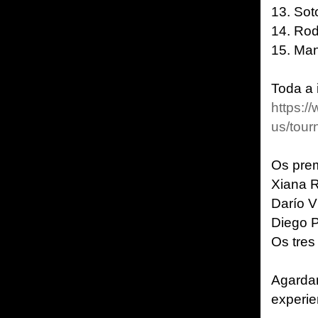
13. Sot
14. Rod
15. Man
Toda a 
https:
us/tou
Os pre
Xiana 
Darío V
Diego 
Os tres
Agardam
experie