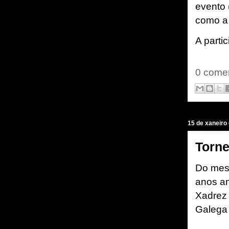
evento (
como a 
A parti
0 comen
15 de xaneiro
Torne
Do mesm
anos an
Xadrez 
Galega