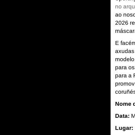
no arqu
ao noso
2026 re
máscar
E facém
axudas 
modelo 
para os
para a
promove
coruñés
Nome d
Data:
M
Lugar: