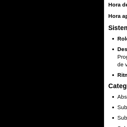
Hora de
Hora a
Siste
Rol
Des
Pro
de 
Rit
Categ
Abs
Su
Su