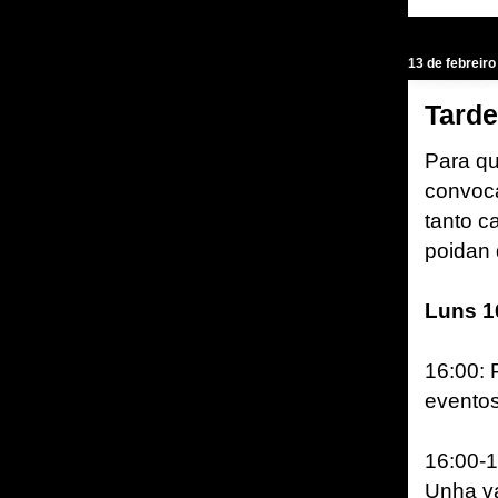
13 de febreiro
Tarde
Para qu
convoc
tanto c
poidan 
Luns 1
16:00: 
eventos
16:00-1
Unha va