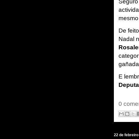
Seguro
activid
mesmo 
De feit
Nadal 
Rosale
categor
gañadas
E lembr
Deputa
0 comen
22 de febreiro