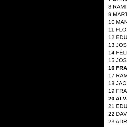
8
RAMI
9
MART
10
MAN
11
FLO
12
EDU
13
JOS
14
FÉL
15
JOS
16
FRA
17
RAM
18
JAC
19
FRA
20
ALV
21
EDU
22
DAV
23
ADR