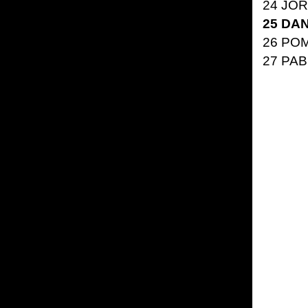
24
JOR
25
DAN
26
POM
27
PAB