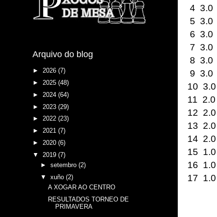
4 3.
5 3.
6 3.0
7 3.
Arquivo do blog
8 3.
►
2026
(7)
9 3.
►
2025
(48)
10 3
►
2024
(64)
11 2
►
2023
(29)
12 2
►
2022
(23)
13 2
►
2021
(7)
14 2
►
2020
(6)
15 1
▼
2019
(7)
16 1
►
setembro
(2)
17 1.
▼
xuño
(2)
A XOGAR AO CENTRO
RESULTADOS TORNEO DE
PRIMAVERA