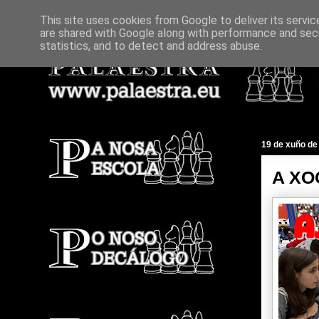
This site uses cookies from Google to deliver its servic
are shared with Google along with performance and secu
statistics, and to detect and address abuse.
19 de xuño de
A XO