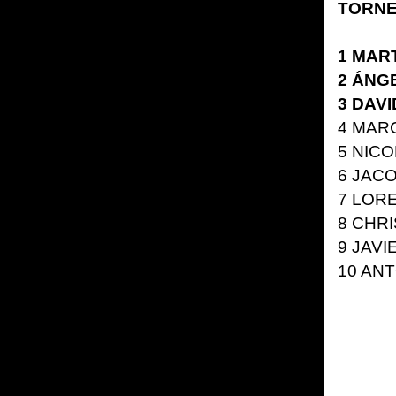
TORNE
1
MART
2
ÁNGE
3
DAVI
4
MARC
5
NICO
6
JACO
7
LORE
8
CHRI
9
JAVI
10
ANT