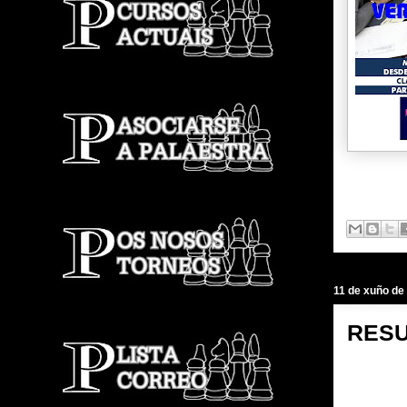
11 de xuño de
RESU