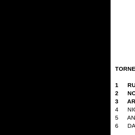
TORNE
1 
2
3 
4
5 
6