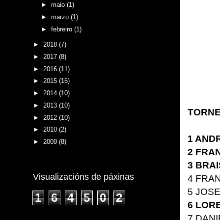
►
maio
(1)
►
marzo
(1)
►
febreiro
(1)
►
2018
(7)
►
2017
(8)
►
2016
(11)
►
2015
(16)
►
2014
(10)
►
2013
(10)
TORNE
►
2012
(10)
►
2010
(2)
1
ANDR
►
2009
(8)
2
FRAN
3
BRAI
Visualizacións de páxinas
4
FRAN
5
JOSE
1
6
4
5
0
2
6
LORE
7
DANI