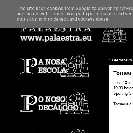
This site uses cookies from Google to deliver its servic
are shared with Google along with performance and secu
statistics, and to detect and address abuse.
13 de xaneiro
Torneo 
Luns 13 de
19,30 hora
Sporting C
Torneo a ci