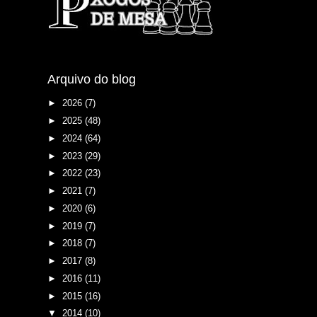
Arquivo do blog
►
2026
(7)
►
2025
(48)
►
2024
(64)
►
2023
(29)
►
2022
(23)
►
2021
(7)
►
2020
(6)
►
2019
(7)
►
2018
(7)
►
2017
(8)
►
2016
(11)
►
2015
(16)
▼
2014
(10)