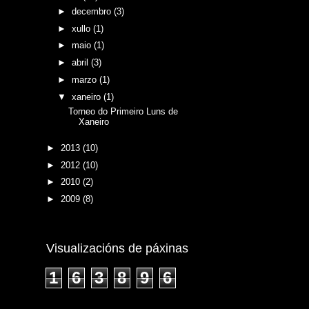
►
decembro
(3)
►
xullo
(1)
►
maio
(1)
►
abril
(3)
►
marzo
(1)
▼
xaneiro
(1)
Torneo do Primeiro Luns de
Xaneiro
►
2013
(10)
►
2012
(10)
►
2010
(2)
►
2009
(8)
Visualizacións de páxinas
1
6
3
8
9
6