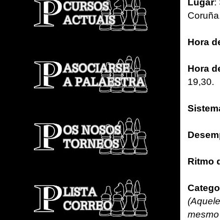
Lugar
:
Coruña
Hora de
Hora d
19,30.
Sistem
Desem
Ritmo 
Catego
(Aquele
mesmo l