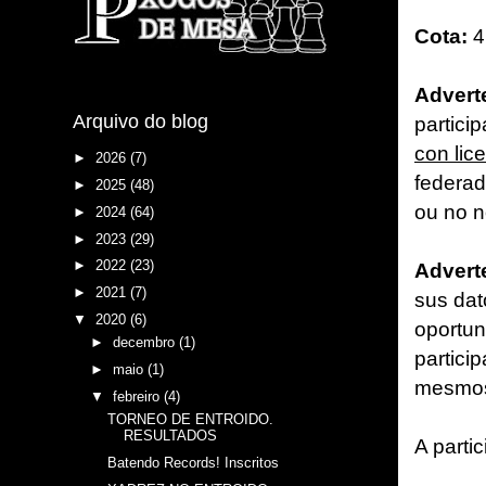
Cota:
4
Advert
Arquivo do blog
partici
con lic
►
2026
(7)
federad
►
2025
(48)
ou no 
►
2024
(64)
►
2023
(29)
►
2022
(23)
Advert
►
2021
(7)
sus dat
▼
2020
(6)
oportun
►
decembro
(1)
partici
►
maio
(1)
mesmos
▼
febreiro
(4)
TORNEO DE ENTROIDO.
RESULTADOS
A parti
Batendo Records! Inscritos