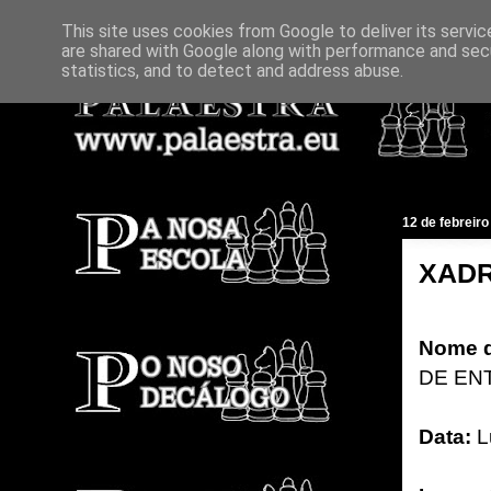
This site uses cookies from Google to deliver its servic
are shared with Google along with performance and secu
statistics, and to detect and address abuse.
12 de febreiro
XADR
Nome d
DE EN
Data:
L