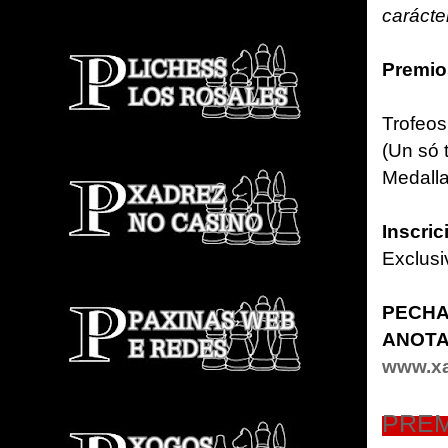
carácte
Premio
Trofeos
(Un só 
Medalla
Inscric
Exclusi
PECHA
ANOTA
www.xa
PREM