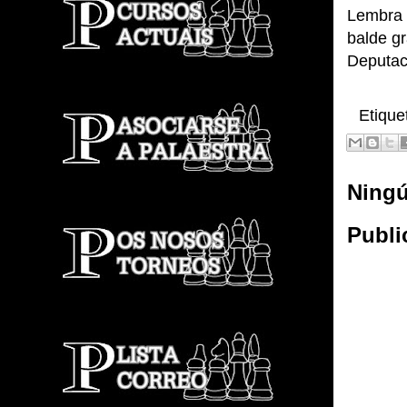
Lembra 
balde g
Deputac
Etique
Ningú
Publi