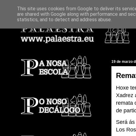
This site uses cookies from Google to deliver its servic
are shared with Google along with performance and secu
statistics, and to detect and address abuse.
19 de marzo d
Remat
Hoxe te
Xadrez 
remata 
de parti
Será ás
Los Ros