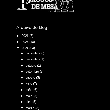
Arquivo do blog
►
2026
(7)
►
2025
(48)
▼
2024
(64)
►
decembro
(6)
►
novembro
(1)
►
outubro
(1)
►
setembro
(2)
►
agosto
(3)
►
xullo
(7)
►
xuño
(6)
►
maio
(8)
►
abril
(5)
▼
marzo
(8)