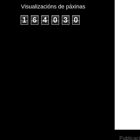
Visualizacións de páxinas
1
6
4
0
3
0
Publicac