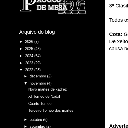
3º Clasi
Todos os
Arquivo do blog
Cota:
Gr
De xeito
►
2026
(7)
causa b
►
2025
(48)
►
2024
(64)
►
2023
(29)
▼
2022
(23)
►
decembro
(2)
▼
novembro
(4)
Novo martes de xadrez
XI Torneo de Nadal
Cuarto Torneo
Terceiro Torneo dos martes
►
outubro
(6)
Adverte
►
setembro
(2)