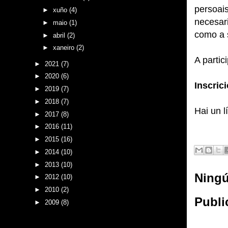
persoai
►
xuño
(4)
necesari
►
maio
(1)
como a 
►
abril
(2)
►
xaneiro
(2)
A partic
►
2021
(7)
►
2020
(6)
Inscric
►
2019
(7)
►
2018
(7)
Hai un l
►
2017
(8)
►
2016
(11)
►
2015
(16)
►
2014
(10)
►
2013
(10)
Ningú
►
2012
(10)
►
2010
(2)
Publi
►
2009
(8)