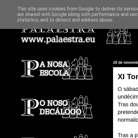
This site uses cookies from Google to deliver its servic
are shared with Google along with performance and secu
statistics, and to detect and address abuse.
28 de novemb
XI To
O sába
undécim
Tras do
pretend
normali
Tras a p