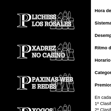
Hora de
Sistema
Desemp
Ritmo d
Horario
Categor
Premio
En cada
1º Clasi
2º Clasi