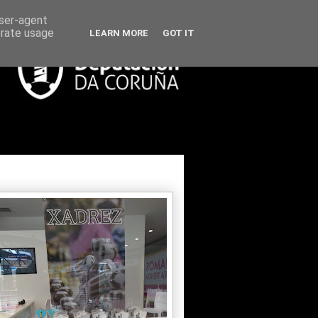
user-agent
erate usage
LEARN MORE
GOT IT