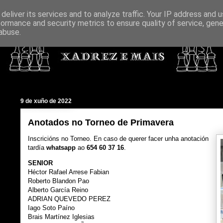
deliver its services and to analyze traffic. Your IP address and 
formance and security metrics to ensure quality of service, gen
abuse.
9 de xuño de 2022
Anotados no Torneo de Primavera
Inscricións no Torneo. En caso de querer facer unha anotación
tardía
whatsapp
ao
654 60 37 16
.
SENIOR
Héctor Rafael Arrese Fabian
Roberto Blandon Pao
Alberto García Reino
ADRIAN QUEVEDO PEREZ
Iago Soto Paíno
Brais Martínez Iglesias