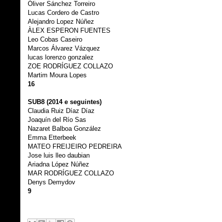
Óliver Sánchez Torreiro
Lucas Cordero de Castro
Alejandro Lopez Núñez
ÀLEX ESPERON FUENTES
Leo Cobas Caseiro
Marcos Álvarez Vázquez
lucas lorenzo gonzalez
ZOE RODRÍGUEZ COLLAZO
Martim Moura Lopes
16
SUB8 (2014 e seguintes)
Claudia Ruiz Díaz Díaz
Joaquín del Río Sas
Nazaret Balboa González
Emma Etterbeek
MATEO FREIJEIRO PEDREIRA
Jose luis lleo daubian
Ariadna López Núñez
MAR RODRÍGUEZ COLLAZO
Denys Demydov
9