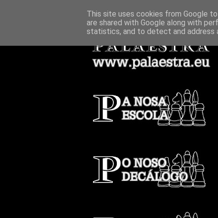
This site uses cookies from Google to 
are shared with Google along with per
statistics, and to detect and address 