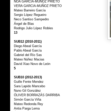
NOA GARCIA-MUÑOZ PRIETO
VERA GARCIA-MUÑOZ PRIETO
Mateo Barreiro García
Sergio López Regueiro
Neco Santiso Sampedro
Ángel de Blas
Rodrigo Julio López Robles
13
SUB12 (2010-2011)
Diego Abeal García
Pablo Abeal García
Gabriel del Río Sas
Mateo Núñez Macias
David Xiao Novo de León
5
SUB10 (2012-2013)
Guille Fente Mendez
Sara Lapido Mancebo
Nuno Gil González
ÓLIVER BORRAZÁS DARRIBA
Simón García Viña
Mateo Redonda Rey
Antia Parga Lema