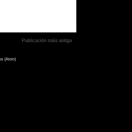
Publicación máis antiga
os (Atom)